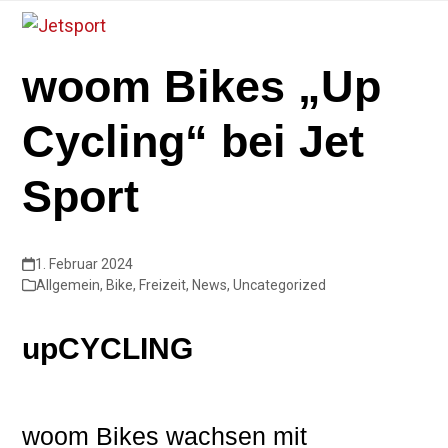
Skip
Open
Close
to
mobile
mobile
content
woom Bikes „Up
menu
menu
Cycling“ bei Jet
Sport
1. Februar 2024
Allgemein
,
Bike
,
Freizeit
,
News
,
Uncategorized
upCYCLING
woom Bikes wachsen mit