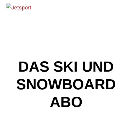
Skip
Open
Close
to
mobile
mobile
content
menu
menu
DAS SKI UND
SNOWBOARD
ABO