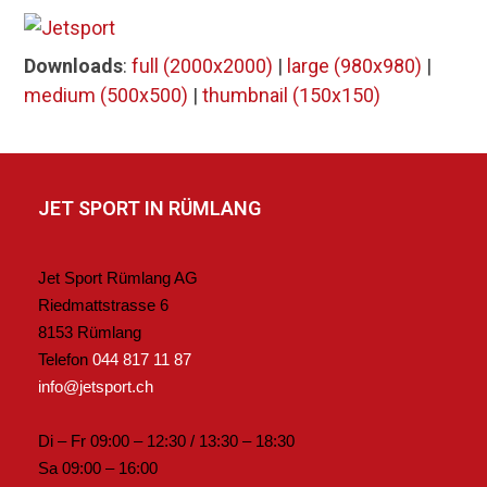
Skip
Open
Close
to
mobile
mobile
Downloads
:
full (2000x2000)
|
large (980x980)
|
content
menu
menu
medium (500x500)
|
thumbnail (150x150)
JET SPORT IN RÜMLANG
Jet Sport Rümlang AG
Riedmattstrasse 6
8153 Rümlang
Telefon
044 817 11 87
info@jetsport.ch
Di – Fr 09:00 – 12:30 / 13:30 – 18:30
Sa 09:00 – 16:00