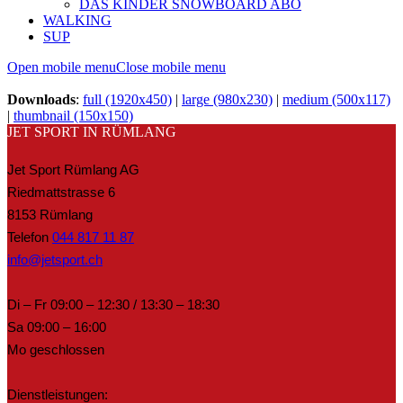
DAS KINDER SNOWBOARD ABO
WALKING
SUP
Open mobile menu
Close mobile menu
Downloads
:
full (1920x450)
|
large (980x230)
|
medium (500x117)
|
thumbnail (150x150)
JET SPORT IN RÜMLANG
Jet Sport Rümlang AG
Riedmattstrasse 6
8153 Rümlang
Telefon
044 817 11 87
info@jetsport.ch
Di – Fr 09:00 – 12:30 / 13:30 – 18:30
Sa 09:00 – 16:00
Mo geschlossen
Dienstleistungen: