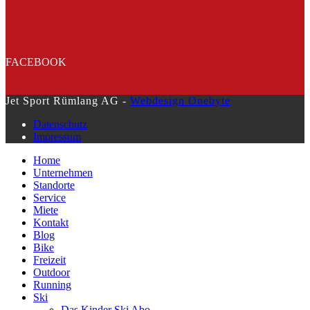
FACEBOOK
Jet Sport Rümlang AG -
Webdesign Onebyte
Datenschutz
Impressum
Home
Unternehmen
Standorte
Service
Miete
Kontakt
Blog
Bike
Freizeit
Outdoor
Running
Ski
Das Kinder Ski Abo