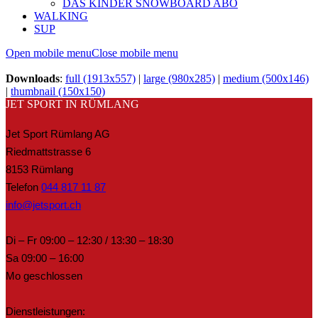
DAS KINDER SNOWBOARD ABO
WALKING
SUP
Open mobile menu
Close mobile menu
Downloads
:
full (1913x557)
|
large (980x285)
|
medium (500x146)
|
thumbnail (150x150)
JET SPORT IN RÜMLANG
Jet Sport Rümlang AG
Riedmattstrasse 6
8153 Rümlang
Telefon
044 817 11 87
info@jetsport.ch
Di – Fr 09:00 – 12:30 / 13:30 – 18:30
Sa 09:00 – 16:00
Mo geschlossen
Dienstleistungen: