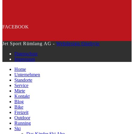
FACEBOOK
Jet Sport Rümlang AG -
Webdesign Onebyte
Datenschutz
Impressum
Home
Unternehmen
Standorte
Service
Miete
Kontakt
Blog
Bike
Freizeit
Outdoor
Running
Ski
Das Kinder Ski Abo