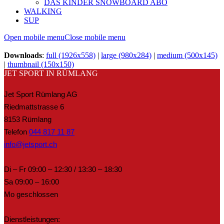
DAS KINDER SNOWBOARD ABO
WALKING
SUP
Open mobile menu
Close mobile menu
Downloads
:
full (1926x558)
|
large (980x284)
|
medium (500x145)
|
thumbnail (150x150)
JET SPORT IN RÜMLANG
Jet Sport Rümlang AG
Riedmattstrasse 6
8153 Rümlang
Telefon
044 817 11 87
info@jetsport.ch
Di – Fr 09:00 – 12:30 / 13:30 – 18:30
Sa 09:00 – 16:00
Mo geschlossen
Dienstleistungen: