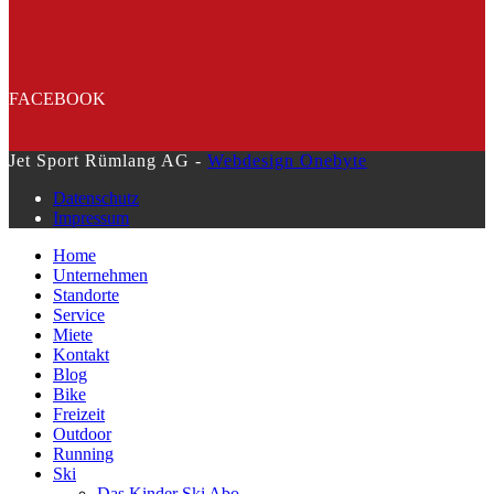
FACEBOOK
Jet Sport Rümlang AG -
Webdesign Onebyte
Datenschutz
Impressum
Home
Unternehmen
Standorte
Service
Miete
Kontakt
Blog
Bike
Freizeit
Outdoor
Running
Ski
Das Kinder Ski Abo