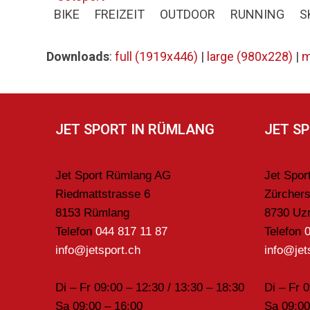
Skip
BIKE
FREIZEIT
OUTDOOR
RUNNING
S
to
content
Downloads
:
full (1919x446)
|
large (980x228)
|
m
JET SPORT IN RÜMLANG
JET S
Jet Sport Rümlang AG
Jet Spo
Riedmattstrasse 6
Zürchers
8153 Rümlang
8730 Uz
Telefon
044 817 11 87
Telefon
info@jetsport.ch
info@jet
Di – Fr 09:00 – 12:30 / 13:30 – 18:30
Di – Fr 
Sa 09:00 – 16:00
Sa 09:00