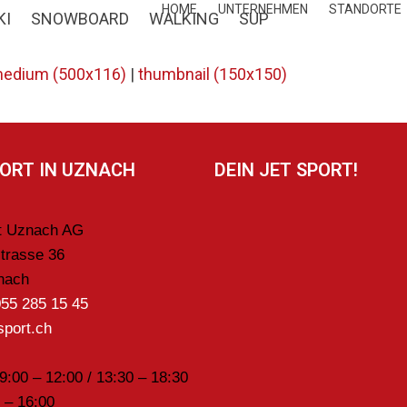
HOME
UNTERNEHMEN
STANDORTE
KI
SNOWBOARD
WALKING
SUP
edium (500x116)
|
thumbnail (150x150)
PORT IN UZNACH
DEIN JET SPORT!
rt Uznach AG
trasse 36
nach
055 285 15 45
sport.ch
09:00 – 12:00 / 13:30 – 18:30
 – 16:00