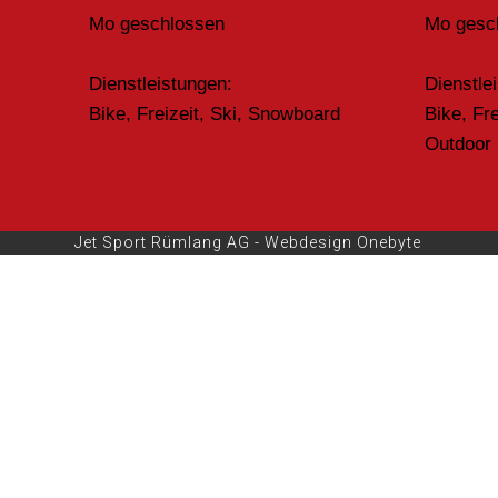
Mo geschlossen
Mo gesc
Dienstleistungen:
Dienstle
Bike, Freizeit, Ski, Snowboard
Bike, Fr
Outdoor
Jet Sport Rümlang AG -
Webdesign Onebyte