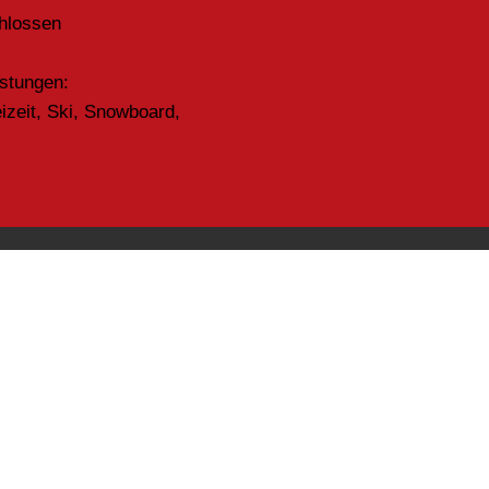
hlossen
istungen:
eizeit, Ski, Snowboard,