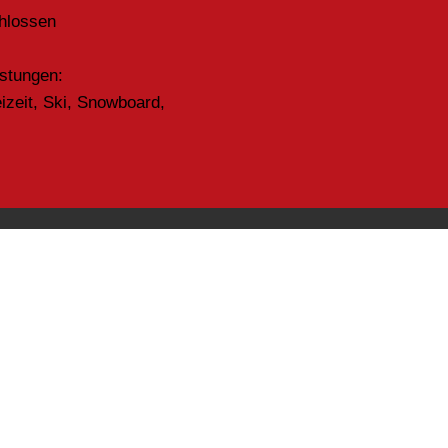
hlossen
istungen:
eizeit, Ski, Snowboard,