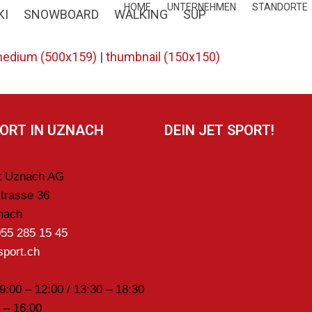
HOME
UNTERNEHMEN
STANDORTE
KI
SNOWBOARD
WALKING
SUP
edium (500x159)
|
thumbnail (150x150)
PORT IN UZNACH
DEIN JET SPORT!
rt Uznach AG
trasse 36
nach
055 285 15 45
sport.ch
09:00 – 12:00 / 13:30 – 18:30
 – 16:00