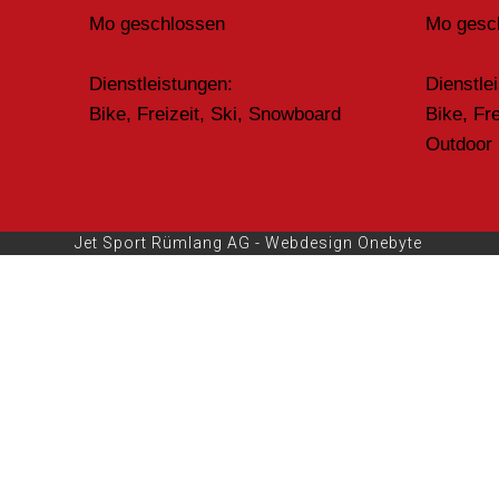
Mo geschlossen
Mo gesc
Dienstleistungen:
Dienstle
Bike, Freizeit, Ski, Snowboard
Bike, Fr
Outdoor
Jet Sport Rümlang AG -
Webdesign Onebyte