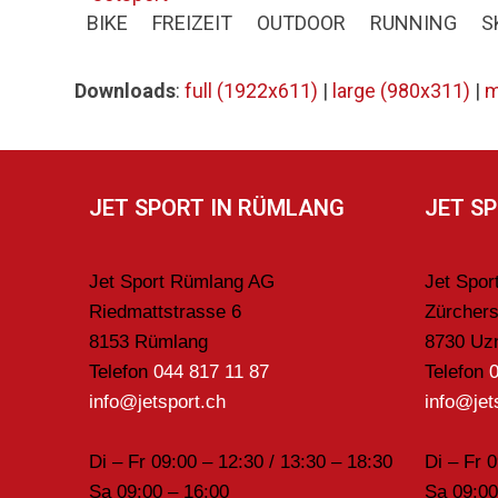
Skip
BIKE
FREIZEIT
OUTDOOR
RUNNING
S
to
content
Downloads
:
full (1922x611)
|
large (980x311)
|
m
JET SPORT IN RÜMLANG
JET S
Jet Sport Rümlang AG
Jet Spo
Riedmattstrasse 6
Zürchers
8153 Rümlang
8730 Uz
Telefon
044 817 11 87
Telefon
info@jetsport.ch
info@jet
Di – Fr 09:00 – 12:30 / 13:30 – 18:30
Di – Fr 
Sa 09:00 – 16:00
Sa 09:00