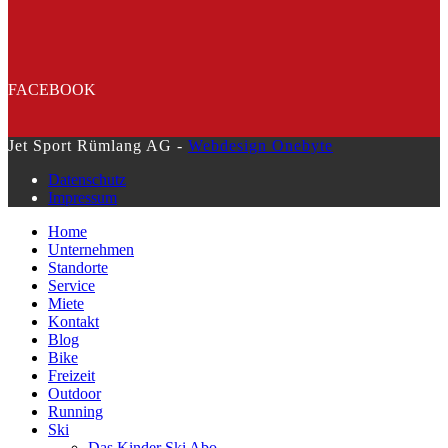
FACEBOOK
Jet Sport Rümlang AG -
Webdesign Onebyte
Datenschutz
Impressum
Home
Unternehmen
Standorte
Service
Miete
Kontakt
Blog
Bike
Freizeit
Outdoor
Running
Ski
Das Kinder Ski Abo