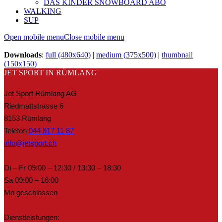
DAS KINDER SNOWBOARD ABO
WALKING
SUP
Open mobile menu
Close mobile menu
Downloads
:
full (480x640)
|
medium (375x500)
|
thumbnail
(150x150)
JET SPORT IN RÜMLANG
Jet Sport Rümlang AG
Riedmattstrasse 6
8153 Rümlang
Telefon
044 817 11 87
info@jetsport.ch
Di – Fr 09:00 – 12:30 / 13:30 – 18:30
Sa 09:00 – 16:00
Mo geschlossen
Dienstleistungen: